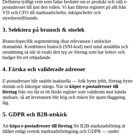
Definiera tydligt vem som fattar beslutet om er produkt och välj e-
postadresser till just den rollen. Vi kan filtrera registret på allt från
VD och CFO till marknadschefer, inköpschefer och
styrelseordförande.
3. Selektera på bransch & storlek
Branschspecifik segmentering ökar relevansen i utskicket
dramatiskt. Kombinera bransch (SNI-kod) med antal anställda och
omsättning så når ni exakt den typ av företag som har behov och
budget för ert erbjudande.
4. Färska och validerade adresser
E-postadresser blir snabbt inaktuella — folk byter jobb, företag byter
domän och inkorgar stängs. När ni
köper e-postadresser till
företag
från oss får ni ett färskt register som validerats mot kända
studsare, så att leveransen blir hög och risken för spam-flaggning
låg.
5. GDPR och B2B-utskick
Att
köpa e-postadresser till företag
för B2B-marknadsföring är
tillåtet enligt svensk marknadsföringslag och GDPR — under