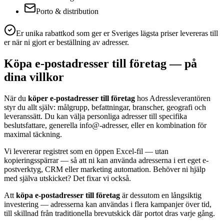
Porto & distribution
Er unika rabattkod som ger er Sveriges lägsta priser levereras till
er när ni gjort er beställning av adresser.
Köpa e-postadresser till företag — på
dina villkor
När du
köper e-postadresser till företag
hos Adressleverantören
styr du allt själv: målgrupp, befattningar, branscher, geografi och
leveranssätt. Du kan välja personliga adresser till specifika
beslutsfattare, generella info@-adresser, eller en kombination för
maximal täckning.
Vi levererar registret som en öppen Excel-fil — utan
kopieringsspärrar — så att ni kan använda adresserna i ert eget e-
postverktyg, CRM eller marketing automation. Behöver ni hjälp
med själva utskicket? Det fixar vi också.
Att
köpa e-postadresser till företag
är dessutom en långsiktig
investering — adresserna kan användas i flera kampanjer över tid,
till skillnad från traditionella brevutskick där portot dras varje gång.